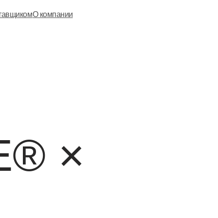
ставщиком
О компании
E® ×