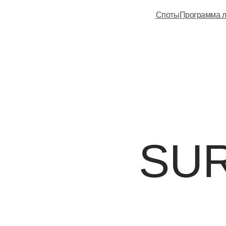
Споты
Программа л
SUR