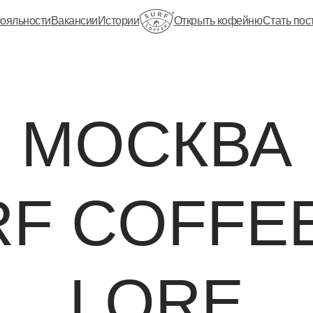
ояльности
Вакансии
Истории
Открыть кофейню
Стать по
МОСКВА
F COFFE
LORE