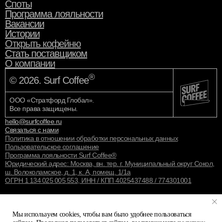
Споты
Программа лояльности
Вакансии
Истории
Открыть кофейню
Стать поставщиком
О компании
®
© 2026. Surf Coffee
ООО «Стратфорд Глобал».
Все права защищены.
hello@surfcoffee.ru
Связаться с нами
Политика в отношении обработки персональных данных
Пользовательское соглашение
Программа лояльности Surf Coffee®
Юридический адрес: Москва, вн. тер. г. Муниципальный округ Сокол,
ш. Волоколамское, д. 1, к. А, помещ. 1/1а
ОГРН 1 134 025 005 553, ИНН / КПП 4025437488 / 774301001
Мы используем cookies, чтобы вам было удобнее пользоваться