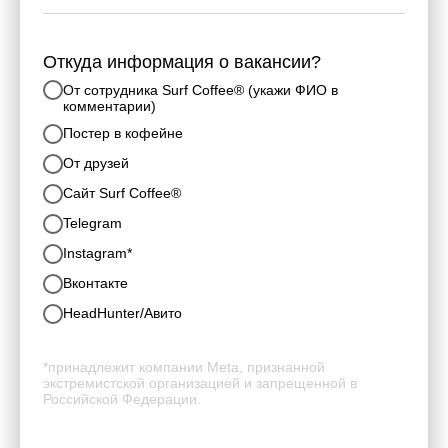
Откуда информация о вакансии?
От сотрудника Surf Coffee® (укажи ФИО в
комментарии)
Постер в кофейне
От друзей
Cайт Surf Coffee®
Telegram
Instagram*
Вконтакте
HeadHunter/Авито
*принадлежит компании Meta, признанной
экстремистской организацией и запрещенной в
Российской Федерации.