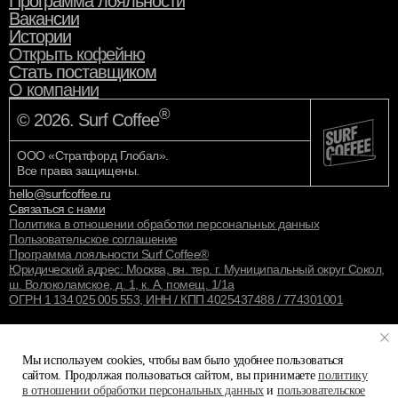
Программа лояльности
Вакансии
Истории
Открыть кофейню
Стать поставщиком
О компании
®
© 2026. Surf Coffee
ООО «Стратфорд Глобал».
Все права защищены.
hello@surfcoffee.ru
Связаться с нами
Политика в отношении обработки персональных данных
Пользовательское соглашение
Программа лояльности Surf Coffee®
Юридический адрес: Москва, вн. тер. г. Муниципальный округ Сокол,
ш. Волоколамское, д. 1, к. А, помещ. 1/1а
ОГРН 1 134 025 005 553, ИНН / КПП 4025437488 / 774301001
Мы используем cookies, чтобы вам было удобнее пользоваться
сайтом. Продолжая пользоваться сайтом, вы принимаете
политику
в отношении обработки персональных данных
и
пользовательское