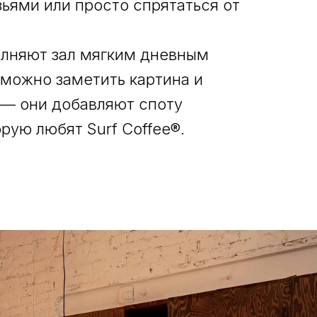
зьями или просто спрятаться от
олняют зал мягким дневным
 можно заметить картина и
 — они добавляют споту
орую любят Surf Coffee®.