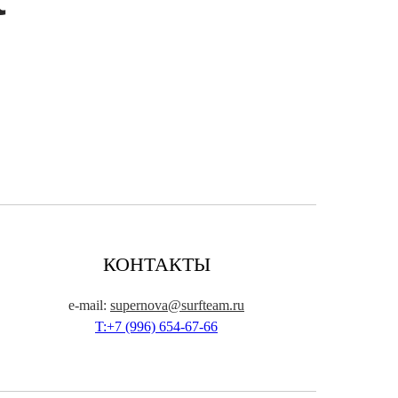
КОНТАКТЫ
e-mail:
supernova@surfteam.ru
T:+7 (996) 654-67-66