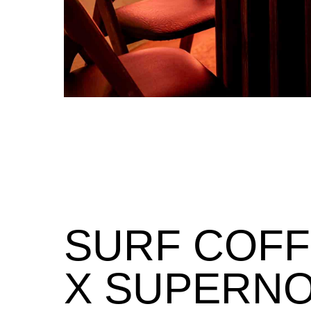
SURF COF
X SUPERN