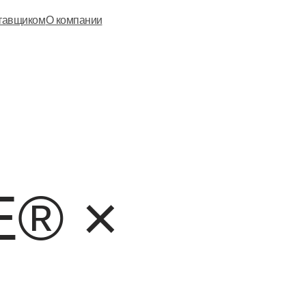
ставщиком
О компании
E® ×
a