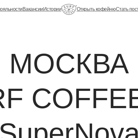
ояльности
Вакансии
Истории
Открыть кофейню
Стать по
МОСКВА
F COFFE
SuperNov