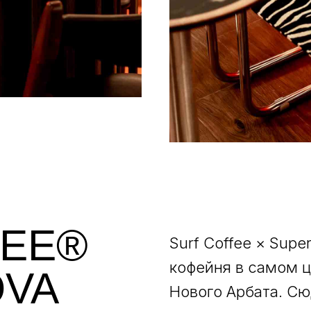
FEE®
Surf Coffee × Sup
кофейня в самом ц
OVA
Нового Арбата. Сю