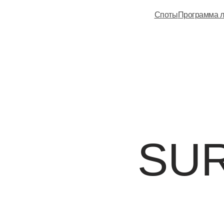
Споты
Программа л
SUR