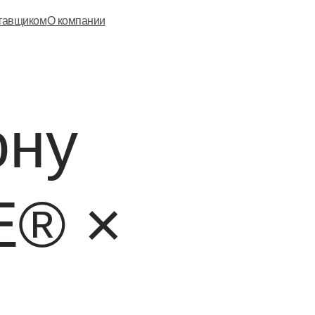
ставщиком
О компании
ону
E® ×