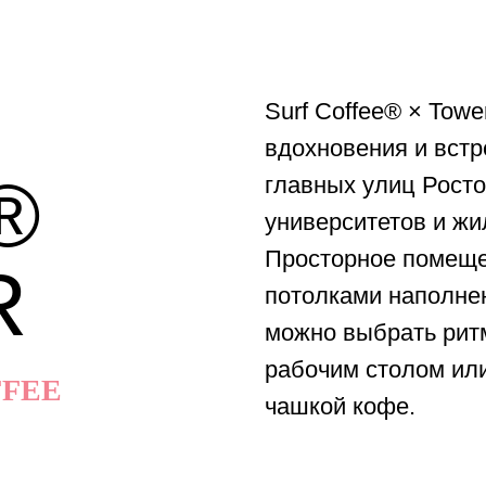
Surf Coffee® × Tow
вдохновения и встр
®
главных улиц Росто
университетов и жи
Просторное помеще
R
потолками наполнен
можно выбрать ритм
рабочим столом или
FFEE
чашкой кофе.