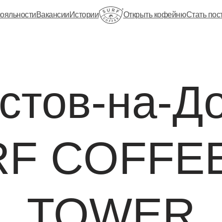
ояльности
Вакансии
Истории
Открыть кофейню
Стать по
стов-на-Д
F COFFE
TOWER