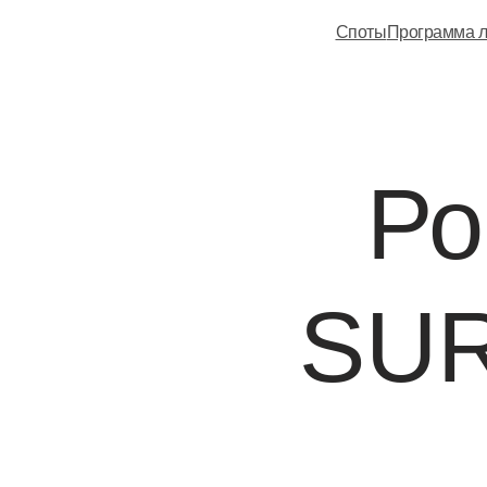
Споты
Программа л
Ро
SUR