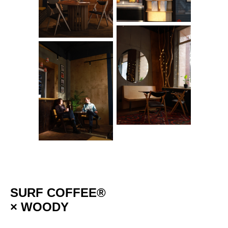
SURF COFFEE®
× WOODY