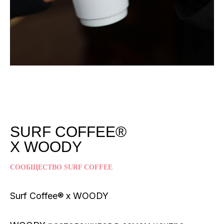
SURF COFFEE®
X WOODY
СООБЩЕСТВО SURF COFFEE
Surf Coffee® x WOODY